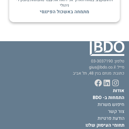
ולהתמקצע. בטווח הארוך אני רואה את עצמי מתפתחת בתפקידי
ניהולי
מתמחה באשכול הפיננסי
טלפון:
03-3037190
מייל:
gius@bdo.co.il
כתובת: מנחם בגין 48, תל אביב
Facebook
LinkedIn
Instagram
אודות
התמחות ב- BDO
חיפוש משרות
צור קשר
הודעת פרטיות
תחומי העיסוק שלנו