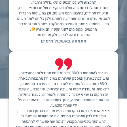
למקצוע ולעולם הכספים היא גדולה ורחבה.
אנחנו מטפלים במחלקה שלנו בעסקאות של חברות ציבוריות,
פרטיות ויחידים, בהיבטי המס השונים, וכן בחשיפות החברות
למס, מייעצים ונותנים חוות דעת לאותם ולכן כל יום לומד משהו
חדש ומתמקצע יותר, האווירה במחלקה נעימה מאוד והחבר'ה
מהממים ומקסימים לפני הקפה וגם אחריו
.
אני שמח וגאה להיות חלק מהפירמה
מתמחה באשכול מיסים
בחרתי להתמחות ב-BDO, כי היא אחת מהגדולות והמובילות,
ומשולבת בארגון המספק שירותים באיכויות מהגבוהות בארץ.
BDO מאפשרת למתמחים לעבוד בסביבת עבודה מתפתחת,
דינאמית, ומעודדת יזמות וחשיבה יצירתית. אני מרגישה שכאן
זה המקום בו שאני יכולה להתפתח ולהתקדם, לעבוד ביחידות
עם אווירה תומכת ונעימה, בתוך צוותים מגובשים המובלים על
ידי שותף מקצועי.
אני אוהבת את רמת המקצועיות בפירמה, את הגיוון בעבודה בין
הביקורת לבין שירותים נוספים, את האפשרות שניתנת לי
להשתתף בפגישות מקצועיות, מה שמאפשר לי להתפתח